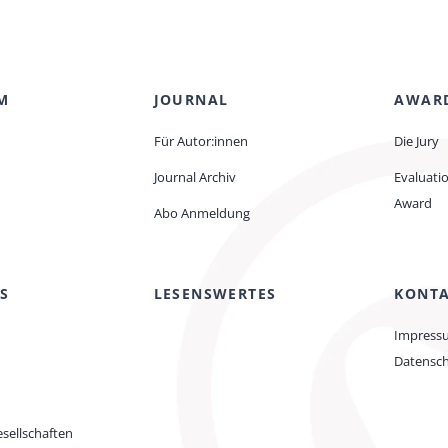
M
JOURNAL
AWAR
Für Autor:innen
Die Jury
Journal Archiv
Evaluati
Award
Abo Anmeldung
S
LESENSWERTES
KONT
Impress
Datensc
sellschaften