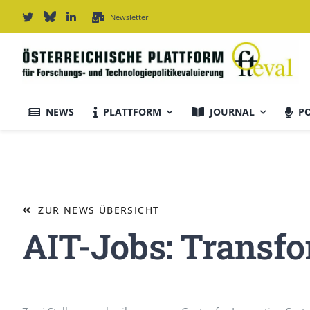
Zum
Newsletter
Inhalt
springen
NEWS
PLATTFORM
JOURNAL
P
Journal Informationen
Ausrichtung & Daten
ZUR NEWS ÜBERSICHT
AIT-Jobs: Transfo
Für Autor:innen
Editorial Board