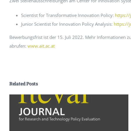
Zwei Stellenausschreibungen am Center for Innovation Syste
Peer Review Policy
Scientist for Transformative Innovation Policy:
https:/
Journal Archiv
Junior Scientist for Innovation Policy Analysis:
https://
Abo Anmeldung
Bewerbungsfrist ist der 15. Juli 2022. Mehr Informationen 
abrufen:
www.ait.ac.at
Related Posts