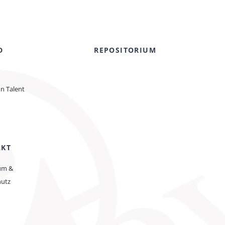
D
REPOSITORIUM
on Talent
AKT
um &
hutz