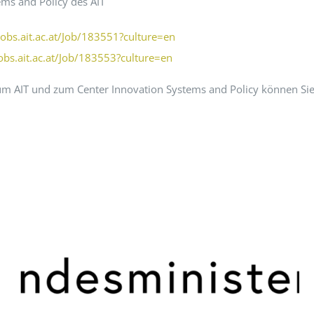
ms and Policy des AIT
/jobs.ait.ac.at/Job/183551?culture=en
jobs.ait.ac.at/Job/183553?culture=en
zum AIT und zum Center Innovation Systems and Policy können Sie