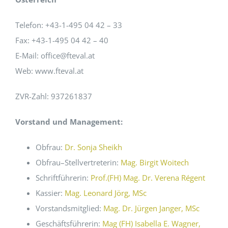
Telefon: +43-1-495 04 42 – 33
EVENTS
Fax: +43-1-495 04 42 – 40
E-Mail: office@fteval.at
STANDARDS
Web: www.fteval.at
LESENSWERTES
ZVR-Zahl: 937261837
Vorstand und Management:
KONTAKT
Obfrau:
Dr. Sonja Sheikh
Obfrau–Stellvertreterin:
Mag. Birgit Woitech
Schriftführerin:
Prof.(FH) Mag. Dr. Verena Régent
Kassier:
Mag. Leonard Jörg, MSc
Vorstandsmitglied:
Mag. Dr. Jürgen Janger, MSc
Geschäftsführerin:
Mag (FH) Isabella E. Wagner,