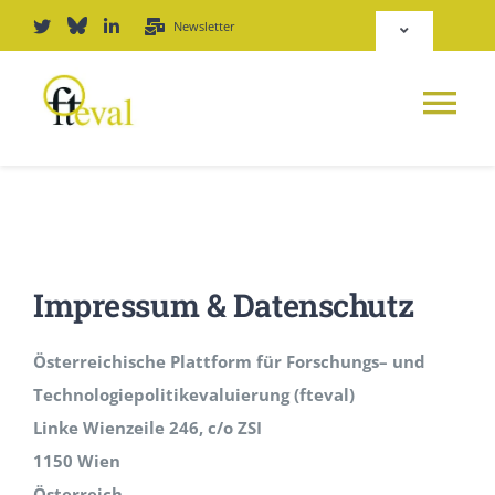
Zum
Newsletter
Toggle
Inhalt
Navigation
springen
Deutsch
Tog
English
Nav
NEWS
Repositorium
PLATTFORM
Impressum & Datenschutz
Login
JOURNAL
Österreichische Plattform für Forschungs– und
Technologiepolitikevaluierung (fteval)
PODCAST
Linke Wienzeile 246, c/o ZSI
1150 Wien
AWARD
Österreich