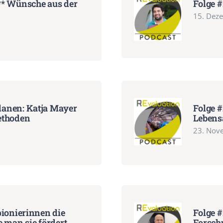
** Wünsche aus der
Folge #
15. Dez
lanen: Katja Mayer
Folge #
ethoden
Lebens
23. Nov
pionierinnen die
Folge #
 man sie fördert,
Forsch