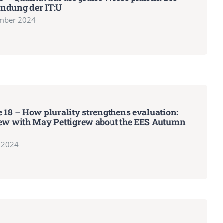
ndung der IT:U
ember 2024
 18 – How plurality strengthens evaluation:
iew with May Pettigrew about the EES Autumn
l 2024