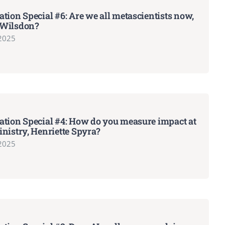
tion Special #6: Are we all metascientists now,
Wilsdon?
 2025
ation Special #4: How do you measure impact at
nistry, Henriette Spyra?
 2025