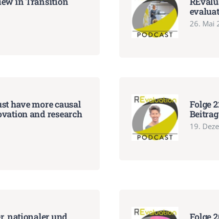
iew in Transition
REvalua
evaluat
26. Mai
ust have more causal
Folge 2
ovation and research
Beitra
19. Dez
r, nationaler und
Folge 2