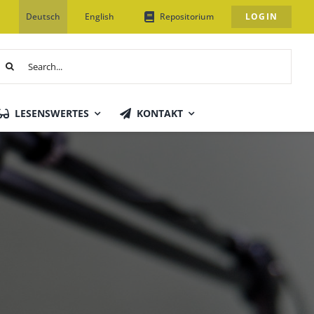
Deutsch
English
Repositorium
LOGIN
uche
ach:
LESENSWERTES
KONTAKT