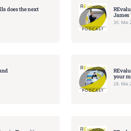
ls does the next
REvalua
James 
30. Mai
fund
REvalu
your mi
28. Mai