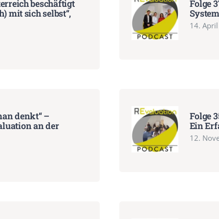
erreich beschäftigt
Folge 3
) mit sich selbst“,
System 
14. Apri
 man denkt“ –
Folge 3
luation an der
Ein Er
12. Nov