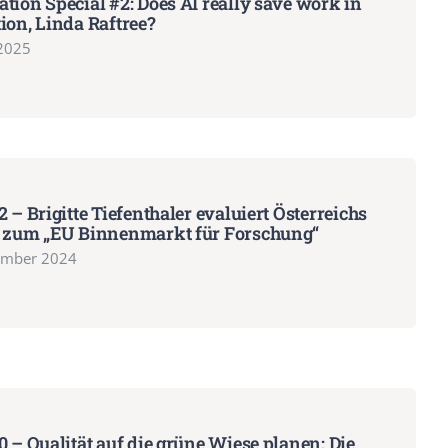
tion Special #2: Does AI really save work in
ion, Linda Raftree?
 2025
2 – Brigitte Tiefenthaler evaluiert Österreichs
g zum „EU Binnenmarkt für Forschung“
ember 2024
0 – Qualität auf die grüne Wiese planen: Die