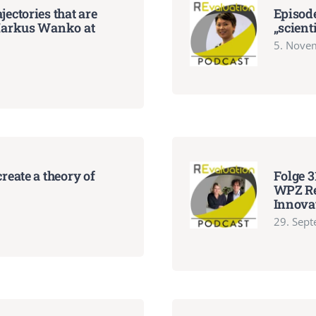
jectories that are
Episode
: Markus Wanko at
„scient
5. Nove
create a theory of
Folge 
WPZ Re
Innova
29. Sep