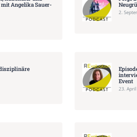
 mit Angelika Sauer-
Neugrü
2. Sept
disziplinäre
Episode
interv
Event
23. Apri