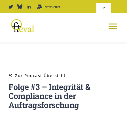
Zum
Newsletter
Toggle
Inhalt
Navigation
springen
Deutsch
Tog
English
Nav
NEWS
Repositorium
PLATTFORM
Zur Podcast Übersicht
Login
Folge #3 – Integrität &
JOURNAL
Compliance in der
Auftragsforschung
PODCAST
AWARD