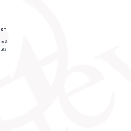
AKT
um &
hutz