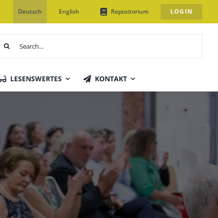
Deutsch
English
Repositorium
LOGIN
uche
ach:
LESENSWERTES
KONTAKT