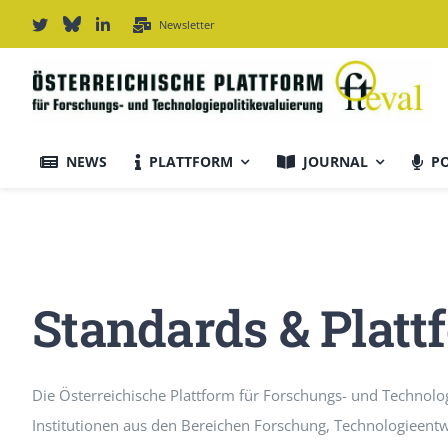
Zum
Newsletter
Inhalt
springen
NEWS
PLATTFORM
JOURNAL
P
Journal Informationen
Ausrichtung & Daten
Standards & Platt
Für Autor:innen
Die Österreichische Plattform für Forschungs- und Technologi
Editorial Board
Institutionen aus den Bereichen Forschung, Technologieentwi