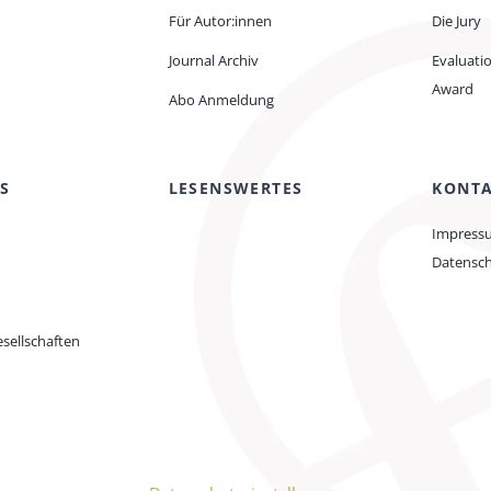
Für Autor:innen
Die Jury
Journal Archiv
Evaluati
Award
Abo Anmeldung
S
LESENSWERTES
KONT
Impress
Datensc
sellschaften