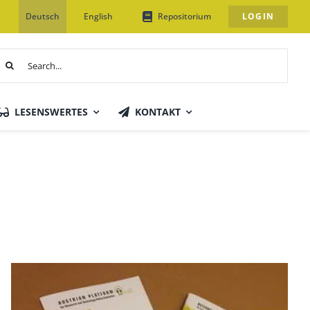
Deutsch
English
Repositorium
LOGIN
uche
ach:
LESENSWERTES
KONTAKT