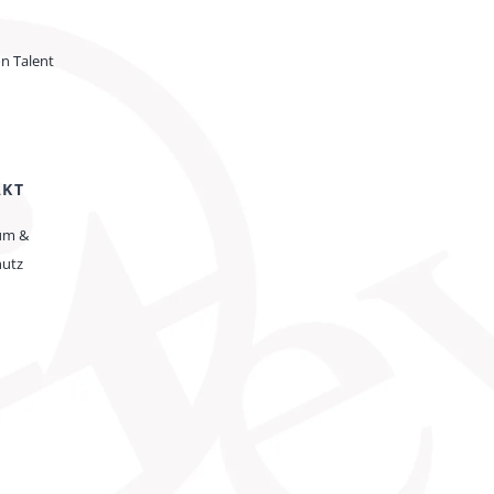
on Talent
AKT
um &
hutz