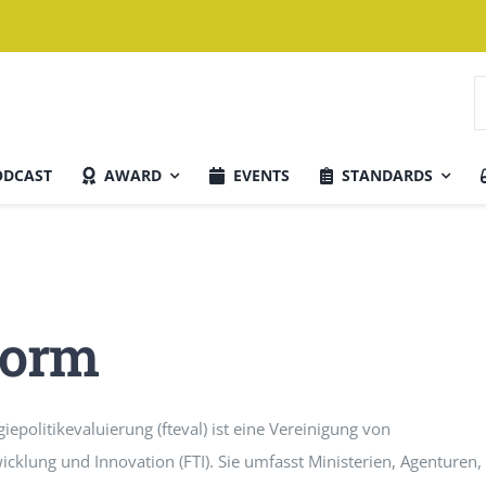
S
n
ODCAST
AWARD
EVENTS
STANDARDS
Aktuelle Ausgabe
form
epolitikevaluierung (fteval) ist eine Vereinigung von
cklung und Innovation (FTI). Sie umfasst Ministerien, Agenturen,