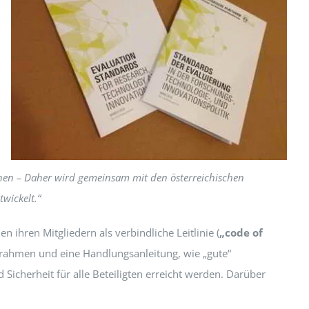
ichen – Daher wird gemeinsam mit den österreichischen
wickelt.“
n ihren Mitgliedern als verbindliche Leitlinie (
„code of
nsrahmen und eine Handlungsanleitung, wie „gute“
icherheit für alle Beteiligten erreicht werden. Darüber