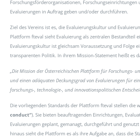
Peer Review Policy
Forschungsförderorganisationen, Forschungseinrichtungen und
Evaluierungen in Auftrag geben und/oder durchführen.
Journal Archiv
Ziel des Vereins ist es, die Evaluierungskultur und Evaluieru
Abo Anmeldung
Plattform fteval sieht Evaluierung als zentralen Bestandteil e
Evaluierungskultur ist gleichsam Voraussetzung und Folge ein
transparenten Politik. In ihrem Mission-Statement heißt es d
„Die Mission der Österreichischen Plattform für Forschungs- und
und einen adäquaten Deckungsgrad von Evaluierungen für eine b
forschungs-, technologie-, und innovationspolitischen Entschei
Die vorliegenden Standards der Plattform fteval stellen die w
conduct“
). Sie bieten beauftragenden Einrichtungen, Eval
Evaluierungen geplant, gemanagt, durchgeführt und genutzt w
hinaus sieht die Plattform es als ihre Aufgabe an, dass die