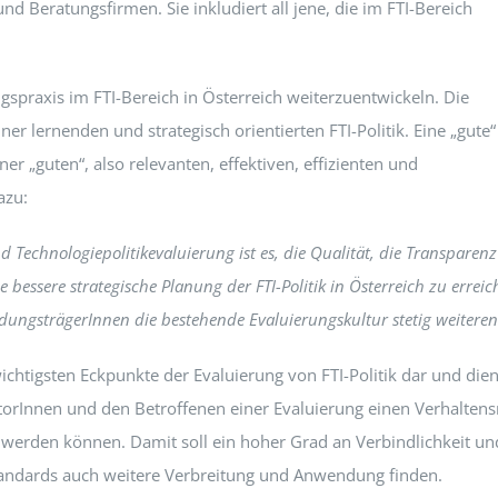
 Beratungsfirmen. Sie inkludiert all jene, die im FTI-Bereich
ngspraxis im FTI-Bereich in Österreich weiterzuentwickeln. Die
iner lernenden und strategisch orientierten FTI-Politik. Eine „gute“
er „guten“, also relevanten, effektiven, effizienten und
azu:
 Technologiepolitikevaluierung ist es, die Qualität, die Transparenz
essere strategische Planung der FTI-Politik in Österreich zu erre
dungsträgerInnen die bestehende Evaluierungskultur stetig weiterent
ichtigsten Eckpunkte der Evaluierung von FTI-Politik dar und diene
uatorInnen und den Betroffenen einer Evaluierung einen Verhalte
erden können. Damit soll ein hoher Grad an Verbindlichkeit und S
 Standards auch weitere Verbreitung und Anwendung finden.