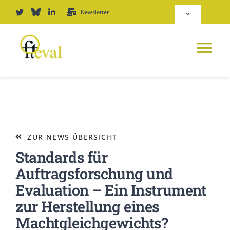
Zum
Newsletter
Toggle
Inhalt
Navigation
springen
Deutsch
Tog
English
Nav
NEWS
Repositorium
PLATTFORM
ZUR NEWS ÜBERSICHT
Login
Standards für
JOURNAL
Auftragsforschung und
Evaluation – Ein Instrument
PODCAST
zur Herstellung eines
Machtgleichgewichts?
AWARD