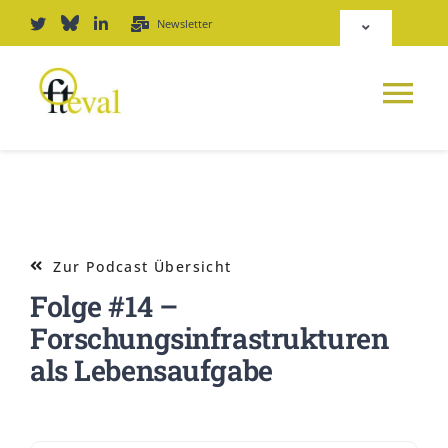
Zum
Newsletter
Toggle
Inhalt
Navigation
springen
Deutsch
Tog
English
Nav
NEWS
Repositorium
PLATTFORM
Zur Podcast Übersicht
Login
Folge #14 –
JOURNAL
Forschungsinfrastrukturen
als Lebensaufgabe
PODCAST
AWARD