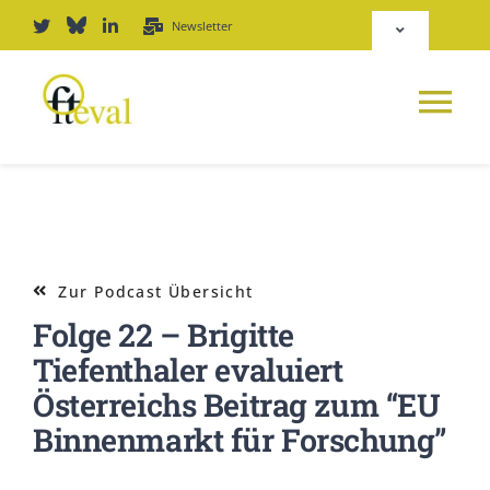
Zum
Newsletter
Toggle
Inhalt
Navigation
springen
Deutsch
Tog
English
Nav
NEWS
Repositorium
PLATTFORM
Zur Podcast Übersicht
Login
Folge 22 – Brigitte
JOURNAL
Tiefenthaler evaluiert
Österreichs Beitrag zum “EU
PODCAST
Binnenmarkt für Forschung”
AWARD