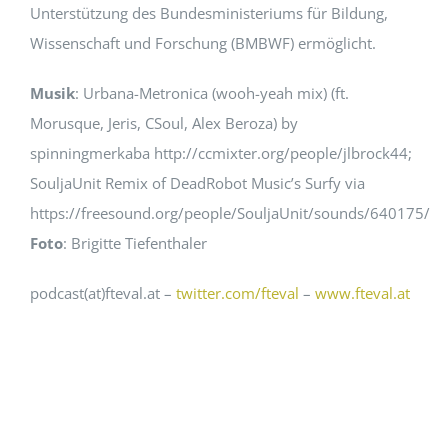
Unterstützung des Bundesministeriums für Bildung,
Wissenschaft und Forschung (BMBWF) ermöglicht.
Musik
: Urbana-Metronica (wooh-yeah mix) (ft.
Morusque, Jeris, CSoul, Alex Beroza) by
spinningmerkaba http://ccmixter.org/people/jlbrock44;
SouljaUnit Remix of DeadRobot Music’s Surfy via
https://freesound.org/people/SouljaUnit/sounds/640175/
Foto
: Brigitte Tiefenthaler
podcast(at)fteval.at –
twitter.com/fteval
–
www.fteval.at