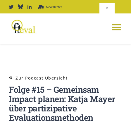
Zum
Newsletter
Toggle
Inhalt
Navigation
springen
Deutsch
Tog
English
Nav
NEWS
Repositorium
PLATTFORM
Zur Podcast Übersicht
Login
Folge #15 – Gemeinsam
JOURNAL
Impact planen: Katja Mayer
über partizipative
PODCAST
Evaluationsmethoden
AWARD