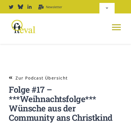
Zum
Newsletter
Toggle
Inhalt
Navigation
springen
Deutsch
Tog
English
Nav
NEWS
Repositorium
PLATTFORM
Zur Podcast Übersicht
Login
Folge #17 –
JOURNAL
***Weihnachtsfolge***
Wünsche aus der
PODCAST
Community ans Christkind
AWARD