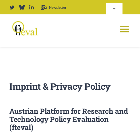
Skip
Newsletter
Toggle
to
Navigation
content
Deutsch
Tog
English
Nav
News
Repository
Platform
Imprint & Privacy Policy
Login
Journal
Austrian Platform for Research and
PODCAST
Technology Policy Evaluation
(fteval)
Award