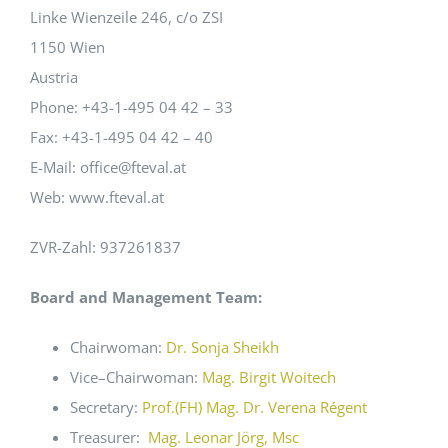
Linke Wienzeile 246, c/o ZSI
1150 Wien
Events
Austria
Phone: +43-1-495 04 42 – 33
Standards
Fax: +43-1-495 04 42 – 40
E-Mail: office@fteval.at
Worth Reading
Web: www.fteval.at
ZVR-Zahl: 937261837
Contact
Board and Management Team:
Chairwoman:
Dr. Sonja Sheikh
Vice–Chairwoman:
Mag. Birgit Woitech
Secretary:
Prof.(FH) Mag. Dr. Verena Régent
Treasurer:
Mag. Leonar Jörg, Msc