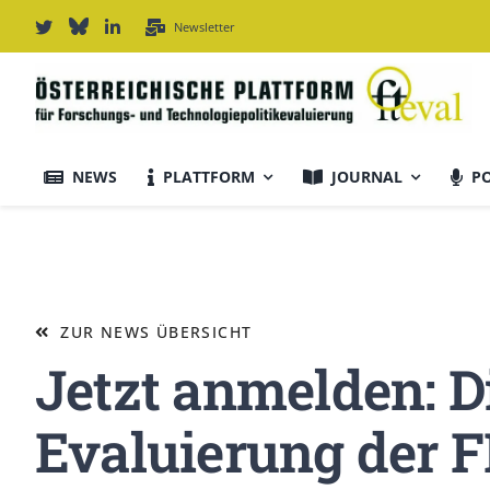
Zum
Newsletter
Inhalt
springen
NEWS
PLATTFORM
JOURNAL
P
Journal Informationen
Ausrichtung & Daten
ZUR NEWS ÜBERSICHT
Jetzt anmelden: D
Für Autor:innen
Evaluierung der 
Editorial Board