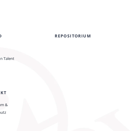
D
REPOSITORIUM
on Talent
AKT
um &
hutz