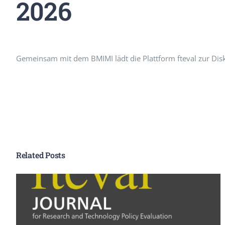
2026
Peer Review Policy
Journal Archiv
Abo Anmeldung
Gemeinsam mit dem BMIMI lädt die Plattform fteval zur Dis
Related Posts