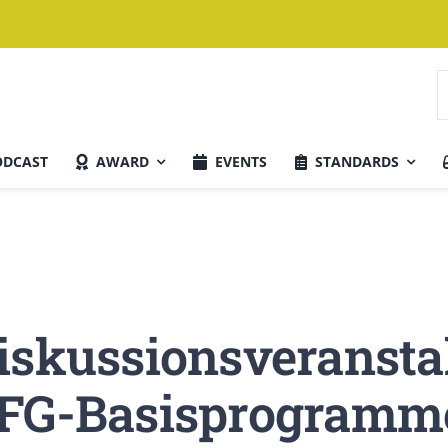
S
n
ODCAST
AWARD
EVENTS
STANDARDS
Aktuelle Ausgabe
iskussionsveransta
FFG-Basisprogramme