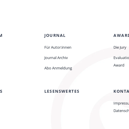
M
JOURNAL
AWAR
Für Autor:innen
Die Jury
Journal Archiv
Evaluati
Award
Abo Anmeldung
S
LESENSWERTES
KONT
Impress
Datensc