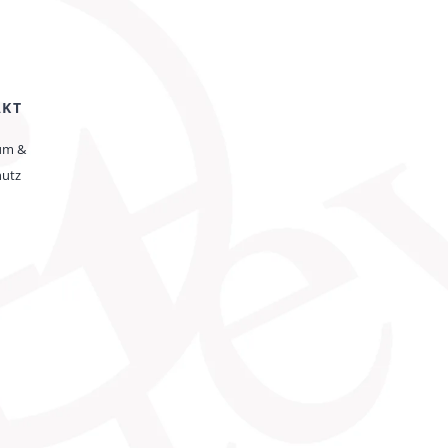
AKT
um &
hutz