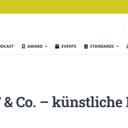
S
n
ODCAST
AWARD
EVENTS
STANDARDS
Aktuelle Ausgabe
 Co. – künstliche I