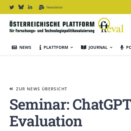
Zum
Newsletter
Inhalt
springen
NEWS
PLATTFORM
JOURNAL
P
Journal Informationen
Ausrichtung & Daten
ZUR NEWS ÜBERSICHT
Seminar: ChatGPT &
Für Autor:innen
Evaluation
Editorial Board