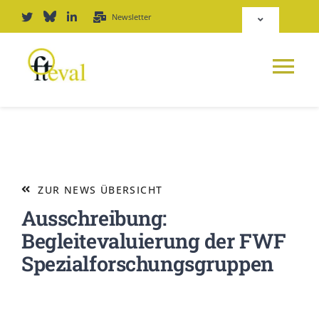
Zum
Newsletter
Toggle
Inhalt
Navigation
springen
Deutsch
Tog
English
Nav
NEWS
Repositorium
PLATTFORM
ZUR NEWS ÜBERSICHT
Login
Ausschreibung:
JOURNAL
Begleitevaluierung der FWF
Spezialforschungsgruppen
PODCAST
AWARD