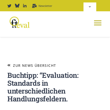
Zum
Newsletter
Toggle
Inhalt
Navigation
springen
Deutsch
Tog
English
Nav
NEWS
Repositorium
PLATTFORM
ZUR NEWS ÜBERSICHT
Login
Buchtipp: “Evaluation:
JOURNAL
Standards in
unterschiedlichen
PODCAST
Handlungsfeldern.
AWARD