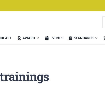
S
n
ODCAST
AWARD
EVENTS
STANDARDS
Aktuelle Ausgabe
strainings