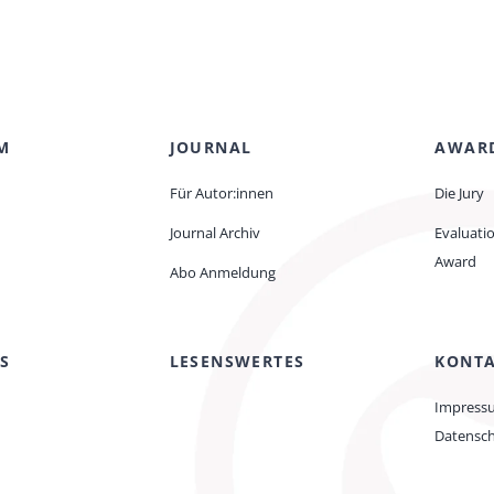
M
JOURNAL
AWAR
Für Autor:innen
Die Jury
Journal Archiv
Evaluati
Award
Abo Anmeldung
S
LESENSWERTES
KONT
Impress
Datensc