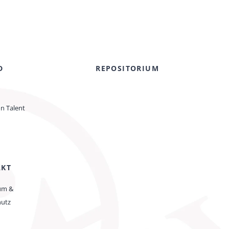
D
REPOSITORIUM
on Talent
AKT
um &
hutz