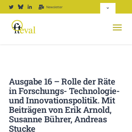
Zum
Newsletter
Toggle
Inhalt
Navigation
springen
Deutsch
Tog
English
Nav
NEWS
Repositorium
PLATTFORM
Ausgabe 16 – Rolle der Räte
Login
in Forschungs- Technologie-
JOURNAL
und Innovationspolitik. Mit
Beiträgen von Erik Arnold,
PODCAST
Susanne Bührer, Andreas
Stucke
AWARD