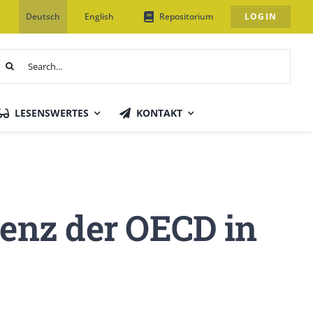
Deutsch
English
Repositorium
LOGIN
uche
ach:
LESENSWERTES
KONTAKT
enz der OECD in