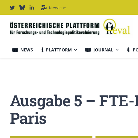
Zum
Newsletter
Inhalt
springen
NEWS
PLATTFORM
JOURNAL
P
Journal Informationen
Ausrichtung & Daten
Ausgabe 5 – FTE-
Für Autor:innen
Paris
Editorial Board