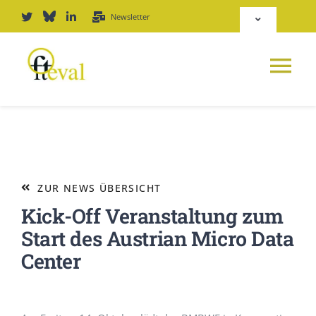
Zum
Newsletter
Toggle
Inhalt
Navigation
springen
Deutsch
Tog
English
Nav
NEWS
Repositorium
PLATTFORM
ZUR NEWS ÜBERSICHT
Login
Kick-Off Veranstaltung zum
JOURNAL
Start des Austrian Micro Data
Center
PODCAST
AWARD