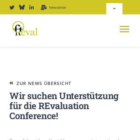
Zum
Newsletter
Toggle
Inhalt
Navigation
springen
Deutsch
Tog
English
Nav
NEWS
Repositorium
PLATTFORM
ZUR NEWS ÜBERSICHT
Login
Wir suchen Unterstützung
JOURNAL
für die REvaluation
Conference!
PODCAST
AWARD