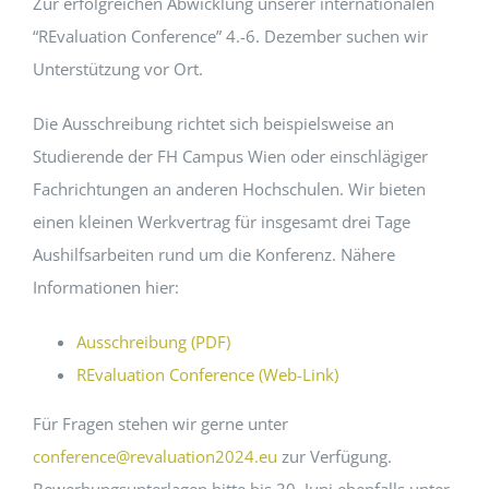
Zur erfolgreichen Abwicklung unserer internationalen
“REvaluation Conference” 4.-6. Dezember suchen wir
EVENTS
Unterstützung vor Ort.
Die Ausschreibung richtet sich beispielsweise an
STANDARDS
Studierende der FH Campus Wien oder einschlägiger
Fachrichtungen an anderen Hochschulen. Wir bieten
LESENSWERTES
einen kleinen Werkvertrag für insgesamt drei Tage
Aushilfsarbeiten rund um die Konferenz. Nähere
KONTAKT
Informationen hier:
Ausschreibung (PDF)
REvaluation Conference (Web-Link)
Für Fragen stehen wir gerne unter
conference@revaluation2024.eu
zur Verfügung.