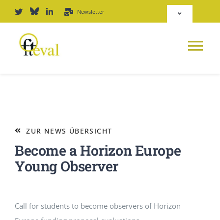
Zum
Newsletter
Toggle
Inhalt
Navigation
springen
Deutsch
Tog
English
Nav
NEWS
Repositorium
PLATTFORM
ZUR NEWS ÜBERSICHT
Login
Become a Horizon Europe
JOURNAL
Young Observer
PODCAST
Call for students to become observers of Horizon
AWARD