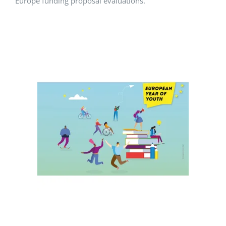
Europe funding proposal evaluations.
EVENTS
STANDARDS
LESENSWERTES
KONTAKT