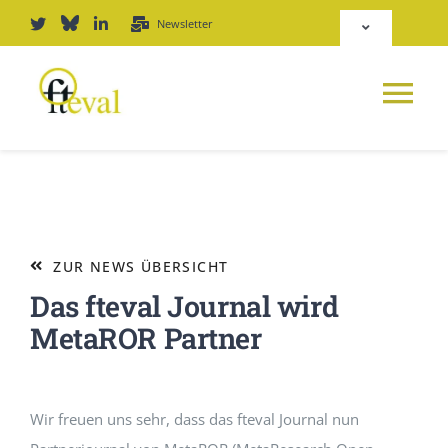
Zum
Newsletter
Toggle
Inhalt
Navigation
springen
Deutsch
Tog
English
Nav
NEWS
Repositorium
PLATTFORM
ZUR NEWS ÜBERSICHT
Login
Das fteval Journal wird
JOURNAL
MetaROR Partner
PODCAST
Wir freuen uns sehr, dass das fteval Journal nun
AWARD