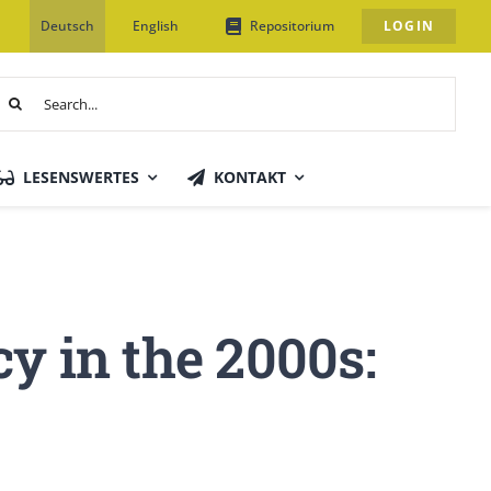
Deutsch
English
Repositorium
LOGIN
uche
ach:
LESENSWERTES
KONTAKT
y in the 2000s: