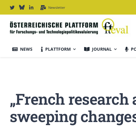
Zum
Newsletter
Inhalt
springen
NEWS
PLATTFORM
JOURNAL
P
Journal Informationen
Ausrichtung & Daten
„French research 
Für Autor:innen
sweeping change
Editorial Board