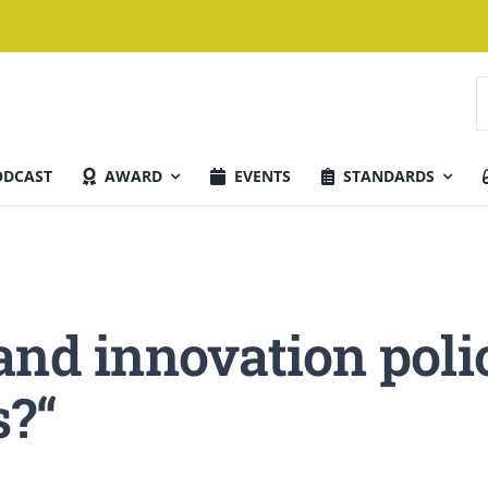
S
n
ODCAST
AWARD
EVENTS
STANDARDS
Aktuelle Ausgabe
and innovation polic
s?“