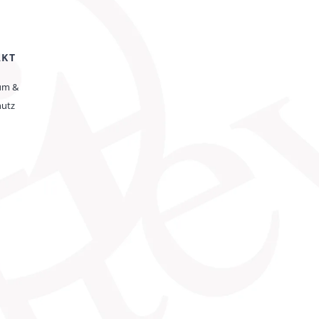
AKT
um &
hutz