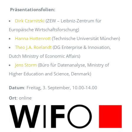
Präsentationsfolien:
Dirk Czarnitzki
(ZEW – Leibniz-Zentrum für
Europäische Wirtschaftsforschung)
Hanna Hottenrott
(Technische Universität München)
Theo J.A. Roelandt
(DG Enterprise & Innovation,
Dutch Ministry of Economic Affairs)
Jens Storm
(Büro für Datenanalyse, Ministry of
Higher Education and Science, Denmark)
Datum
: Freitag, 3. September, 10.00-14.00
Ort
: online