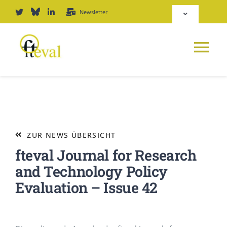
Zum
Newsletter
Toggle
Inhalt
Navigation
springen
Deutsch
Tog
English
Nav
NEWS
Repositorium
PLATTFORM
ZUR NEWS ÜBERSICHT
Login
fteval Journal for Research
JOURNAL
and Technology Policy
Evaluation – Issue 42
PODCAST
AWARD