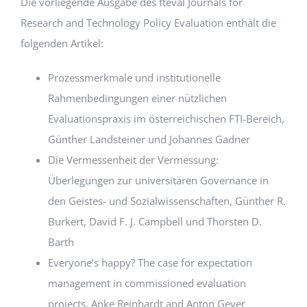
Die vorliegende Ausgabe des fteval Journals for
Research and Technology Policy Evaluation enthält die
EVENTS
folgenden Artikel:
Prozessmerkmale und institutionelle
STANDARDS
Rahmenbedingungen einer nützlichen
Evaluationspraxis im österreichischen FTI-Bereich,
LESENSWERTES
Günther Landsteiner und Johannes Gadner
Die Vermessenheit der Vermessung:
KONTAKT
Überlegungen zur universitären Governance in
den Geistes- und Sozialwissenschaften, Günther R.
Burkert, David F. J. Campbell und Thorsten D.
Barth
Everyone’s happy? The case for expectation
management in commissioned evaluation
projects, Anke Reinhardt and Anton Geyer