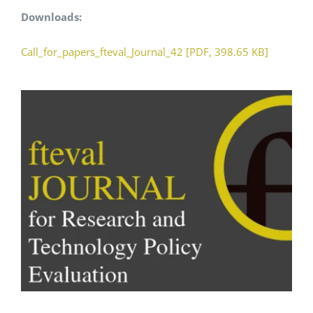
Downloads:
Call_for_papers_fteval_Journal_42 [PDF, 398.65 KB]