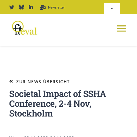
Zum
Newsletter
Toggle
Inhalt
Navigation
springen
Deutsch
Tog
English
Nav
NEWS
Repositorium
PLATTFORM
ZUR NEWS ÜBERSICHT
Login
Societal Impact of SSHA
JOURNAL
Conference, 2-4 Nov,
Stockholm
PODCAST
AWARD