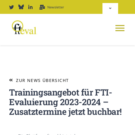
Zum
Newsletter
Toggle
Inhalt
Navigation
springen
Deutsch
Tog
English
Nav
NEWS
Repositorium
PLATTFORM
ZUR NEWS ÜBERSICHT
Login
Trainingsangebot für FTI-
JOURNAL
Evaluierung 2023-2024 –
Zusatztermine jetzt buchbar!
PODCAST
AWARD