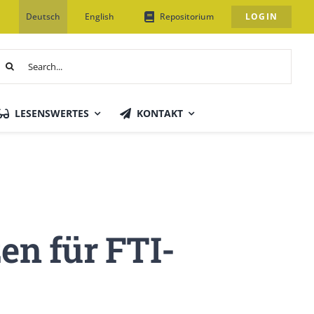
Deutsch
English
Repositorium
LOGIN
uche
ach:
LESENSWERTES
KONTAKT
en für FTI-