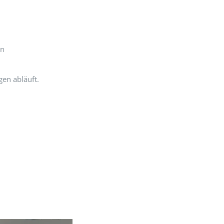
en
en abläuft.