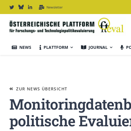
Zum
Newsletter
Inhalt
springen
NEWS
PLATTFORM
JOURNAL
P
Journal Informationen
Ausrichtung & Daten
ZUR NEWS ÜBERSICHT
Monitoringdatenb
Für Autor:innen
politische Evalui
Editorial Board