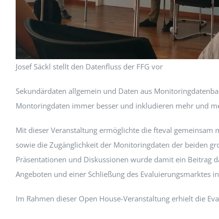
Josef Säckl stellt den Datenfluss der FFG vor
Sekundärdaten allgemein und Daten aus Monitoringdatenbank
Montoringdaten immer besser und inkludieren mehr und me
Mit dieser Veranstaltung ermöglichte die fteval gemeinsam 
sowie die Zugänglichkeit der Monitoringdaten der beiden g
Präsentationen und Diskussionen wurde damit ein Beitrag d
Angeboten und einer Schließung des Evaluierungsmarktes in 
Im Rahmen dieser Open House-Veranstaltung erhielt die Eva