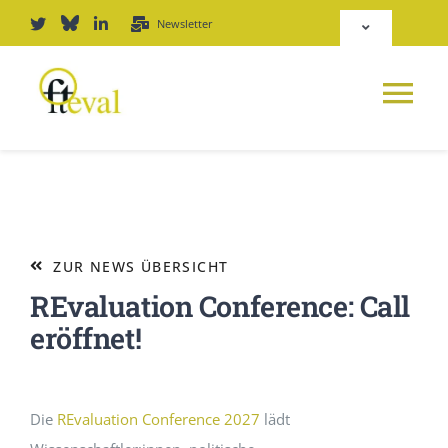
Zum
Newsletter
Toggle
Inhalt
Navigation
springen
Deutsch
Tog
English
Nav
NEWS
Repositorium
PLATTFORM
ZUR NEWS ÜBERSICHT
Login
REvaluation Conference: Call
JOURNAL
eröffnet!
PODCAST
Die
REvaluation Conference 2027
lädt
AWARD