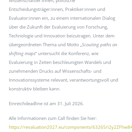
Wissenschaftler:innen, politische
Entscheidungsträger:innen, Praktiker:innen und
EVENTS
Evaluator:innen ein, zu einem internationalen Dialog
über die Zukunft der Evaluierung von Forschung,
STANDARDS
Technologie und Innovation beizutragen. Unter dem
übergeordneten Thema und Motto „
Scouting paths on
shifting maps
“ untersucht die Konferenz, wie
LESENSWERTES
Evaluierung in Zeiten beschleunigten Wandels und
zunehmenden Drucks auf Wissenschafts- und
KONTAKT
Innovationssysteme relevant, verantwortungsvoll und
konstruktiv bleiben kann.
Einreichdeadline ist am 31. Juli 2026.
Alle Informationen zum Call finden Sie hier:
https://revaluation2027.eu/components/63265/i2y2ZFhw8