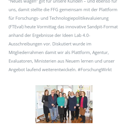
“Neues wagen” gilt für unsere Kunden – und ebenso für
uns, damit stellte die FFG gemeinsam mit der Plattform
Events
für Forschungs- und Technologiepolitikevaluierung
(FTEval) heute Vormittag das innovative Sandpit-Format
Standards
anhand der Ergebnisse der Ideen Lab 4.0-
Ausschreibungen vor. Diskutiert wurde im
Mitgliederrahmen damit wir als Plattform, Agentur,
Worth Reading
Evaluatoren, Ministerien aus Neuem lernen und unser
Angebot laufend weiterentwickeln. #ForschungWirkt
Contact