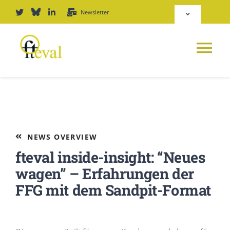
Skip
Newsletter
Toggle
to
Navigation
content
Deutsch
Tog
English
Nav
News
Repository
Platform
NEWS OVERVIEW
Login
fteval inside-insight: “Neues
Journal
wagen” – Erfahrungen der
FFG mit dem Sandpit-Format
PODCAST
Award